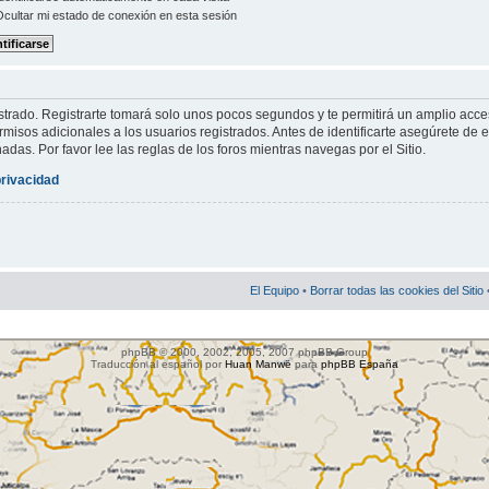
cultar mi estado de conexión en esta sesión
strado. Registrarte tomará solo unos pocos segundos y te permitirá un amplio acce
misos adicionales a los usuarios registrados. Antes de identificarte asegúrete de e
nadas. Por favor lee las reglas de los foros mientras navegas por el Sitio.
privacidad
El Equipo
•
Borrar todas las cookies del Sitio
phpBB © 2000, 2002, 2005, 2007 phpBB Group
Traducción al español por
Huan Manwë
para
phpBB España