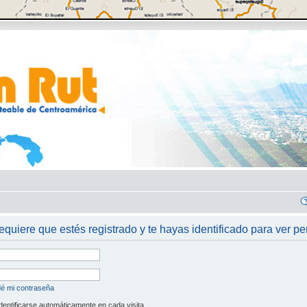
requiere que estés registrado y te hayas identificado para ver per
dé mi contraseña
dentificarse automáticamente en cada visita