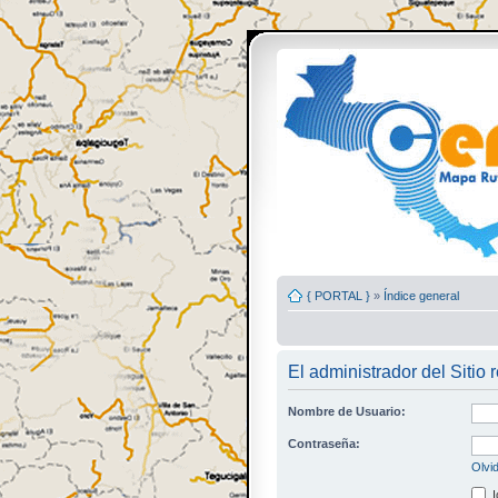
{ PORTAL }
»
Índice general
El administrador del Sitio 
Nombre de Usuario:
Contraseña:
Olvi
I