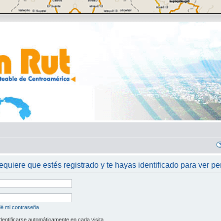
requiere que estés registrado y te hayas identificado para ver per
dé mi contraseña
dentificarse automáticamente en cada visita