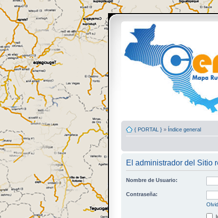
{ PORTAL }
»
Índice general
El administrador del Sitio 
Nombre de Usuario:
Contraseña:
Olvi
I