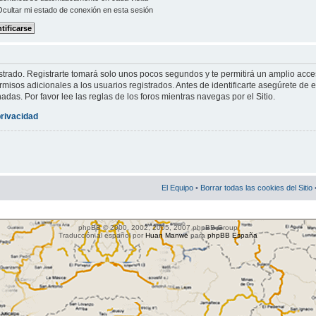
cultar mi estado de conexión en esta sesión
strado. Registrarte tomará solo unos pocos segundos y te permitirá un amplio acce
misos adicionales a los usuarios registrados. Antes de identificarte asegúrete de e
nadas. Por favor lee las reglas de los foros mientras navegas por el Sitio.
privacidad
El Equipo
•
Borrar todas las cookies del Sitio
phpBB © 2000, 2002, 2005, 2007 phpBB Group
Traducción al español por
Huan Manwë
para
phpBB España