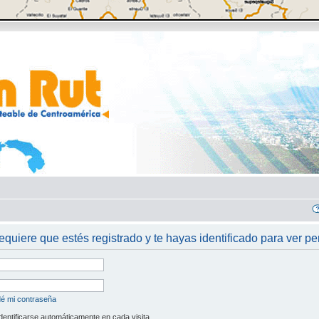
requiere que estés registrado y te hayas identificado para ver per
dé mi contraseña
dentificarse automáticamente en cada visita