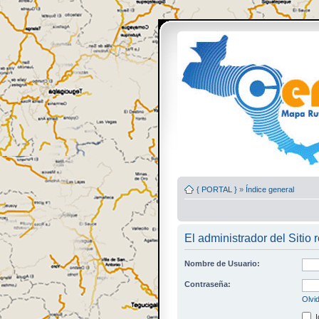
{ PORTAL }
»
Índice general
El administrador del Sitio 
Nombre de Usuario:
Contraseña:
Olvi
I