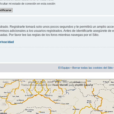
cultar mi estado de conexión en esta sesión
strado. Registrarte tomará solo unos pocos segundos y te permitirá un amplio acce
misos adicionales a los usuarios registrados. Antes de identificarte asegúrete de e
nadas. Por favor lee las reglas de los foros mientras navegas por el Sitio.
privacidad
El Equipo
•
Borrar todas las cookies del Sitio
phpBB © 2000, 2002, 2005, 2007 phpBB Group
Traducción al español por
Huan Manwë
para
phpBB España