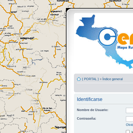
{ PORTAL }
»
Índice general
Identificarse
Nombre de Usuario:
Contraseña:
Olvi
I