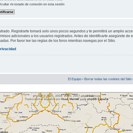
cultar mi estado de conexión en esta sesión
strado. Registrarte tomará solo unos pocos segundos y te permitirá un amplio acce
misos adicionales a los usuarios registrados. Antes de identificarte asegúrete de e
nadas. Por favor lee las reglas de los foros mientras navegas por el Sitio.
privacidad
El Equipo
•
Borrar todas las cookies del Sitio
phpBB © 2000, 2002, 2005, 2007 phpBB Group
Traducción al español por
Huan Manwë
para
phpBB España