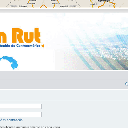
dé mi contraseña
dentificarse automáticamente en cada visita