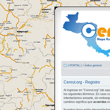
{ PORTAL }
»
Índice general
Cenrut.org - Registro
Al ingresar en "Cenrut.org" (de aquí
los siguientes términos. En caso c
intentaríamos avisarte, sin embarg
cambios significa que
acuerdas
es
Nuestros foros están desarrollado