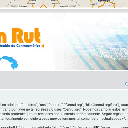
 en adelante "nosotros", "nos", "nuestro", "Cenrut.org", "http://cenrut.org/foro"),
acu
ontrario por favor no te registres y/o uses "Cenrut.org". Podemos cambiar estos té
o sería prudente que los revisases por su cuenta periódicamente. Seguir registrad
tar legalmente sometido a esos nuevos términos tal como fueron actualizados y/o
s por phpBB (de aquí en adelante "ellos", "sus", "software phpBB", "www.phpbb.co