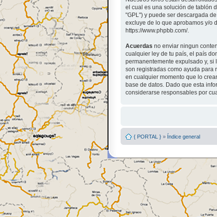
el cual es una solución de tablón d
"GPL") y puede ser descargada de 
excluye de lo que aprobamos y/o d
https://www.phpbb.com/.
Acuerdas
no enviar ningun conteni
cualquier ley de tu país, el país 
permanentemente expulsado y, si lo
son registradas como ayuda para r
en cualquier momento que lo cre
base de datos. Dado que esta info
considerarse responsables por cua
{ PORTAL }
»
Índice general