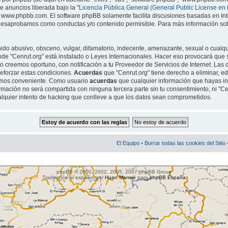
e anuncios liberada bajo la "
Licencia Pública General (General Public License en 
www.phpbb.com. El software phpBB solamente facilita discusiones basadas en Inte
esaprobamos como conductas y/o contenido permisible. Para más información sobr
do abusivo, obsceno, vulgar, difamatorio, indecente, amenazante, sexual o cualqui
donde "Cenrut.org" está instalado o Leyes Internacionales. Hacer eso provocará que
 creemos oportuno, con notificación a tu Proveedor de Servicios de Internet. Las d
eforzar estas condiciones.
Acuerdas
que "Cenrut.org" tiene derecho a eliminar, ed
amos conveniente. Como usuario
acuerdas
que cualquier información que hayas 
rmación no será compartida con ninguna tercera parte sin tu consentimiento, ni "C
lquier intento de hacking que conlleve a que los datos sean comprometidos.
El Equipo
•
Borrar todas las cookies del Sitio
phpBB © 2000, 2002, 2005, 2007 phpBB Group
Traducción al español por
Huan Manwë
para
phpBB España