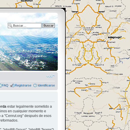
Búsqueda avanzada
FAQ
Registrarse
Identificarse
erda
estar legalmente sometido a
rminos en cualquier momento e
o a "Cenrut.org" después de esos
 reformados.
m", "phpBB Group", "phpBB Teams")