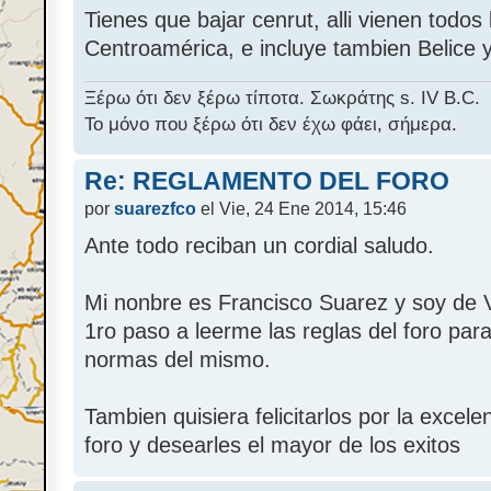
Tienes que bajar cenrut, alli vienen todo
Centroamérica, e incluye tambien Belice
Ξέρω ότι δεν ξέρω τίποτα. Σωκράτης s. IV B.C.
Το μόνο που ξέρω ότι δεν έχω φάει, σήμερα.
Re: REGLAMENTO DEL FORO
por
suarezfco
el Vie, 24 Ene 2014, 15:46
Ante todo reciban un cordial saludo.
Mi nonbre es Francisco Suarez y soy de 
1ro paso a leerme las reglas del foro para
normas del mismo.
Tambien quisiera felicitarlos por la excel
foro y desearles el mayor de los exitos