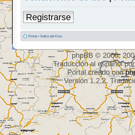
Registrarse
Portal
»
Índice del Foro
phpBB © 2000, 200
Traducción al español po
Portal creado con
ph
Versión 1.2.2. Traduci