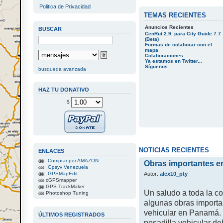
Politica de Privacidad
TEMAS RECIENTES
Anuncios Recientes
BUSCAR
CenRut 2.9. para City Guide 7.7
(Beta)
Formas de colaborar con el
mapa
Colaboraciones
Ya estamos en Twitter...
Síguenos
busqueda avanzada
HAZ TU DONATIVO
$
NOTICIAS RECIENTES
ENLACES
Comprar por AMAZON
Obras importantes 
Gpsyv Venezuela
Autor:
alex10_pty
GPSMapEdit
cGPSmapper
GPS TrackMaker
Un saludo a toda la c
Photoshop Tuning
algunas obras importa
vehicular en Panamá.
ÚLTIMOS REGISTRADOS
pesadilla vehicular d