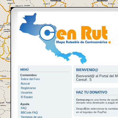
MENÚ
BIENVENID@
Contenidos
Bienvenid@ al Portal d
Índice del Foro
Cenrut!. S
Buscar
Registrarse
HAZ TU DONATIVO
Usuarios
El Equipo
Cenrut.org
es una forma de ayudar
donado sera destinado a pagar el s
Ayuda
FAQ
Despu豠de seleccionar la cantida
en el logotipo de PayPal.
BBCode FAQ
Terminos de uso