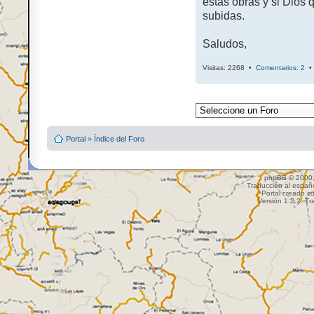
estas obras y si Dios 
subidas.
Saludos,
Visitas: 2268 •
Comentarios: 2
Portal
»
Índice del Foro
phpBB © 2000,
Traducción al españ
Portal creado c
Versión 1.2.2. Tr