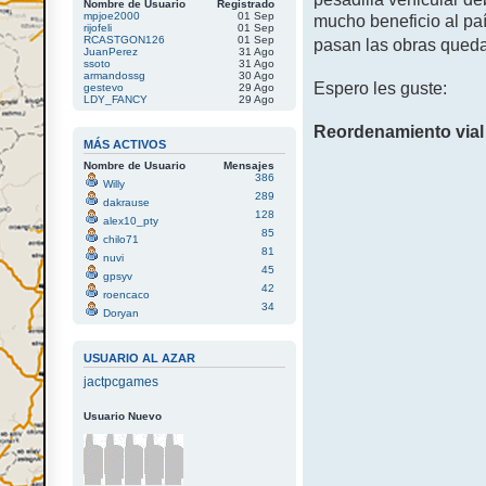
Nombre de Usuario
Registrado
mpjoe2000
01 Sep
mucho beneficio al paí
rijofeli
01 Sep
RCASTGON126
01 Sep
pasan las obras qued
JuanPerez
31 Ago
ssoto
31 Ago
armandossg
30 Ago
Espero les guste:
gestevo
29 Ago
LDY_FANCY
29 Ago
Reordenamiento via
MÁS ACTIVOS
Nombre de Usuario
Mensajes
386
Willy
289
dakrause
128
alex10_pty
85
chilo71
81
nuvi
45
gpsyv
42
roencaco
34
Doryan
USUARIO AL AZAR
jactpcgames
Usuario Nuevo