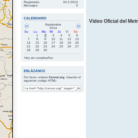
Registrado:
04.5.2014
Mensajes:
0
CALENDARIO
Video Oficial del Me
Septiembre
2014
Su
Lu
Ma
Mi
Ju
Vi
Sa
1
2
3
4
5
6
7
8
9
10
11
12
13
14
15
16
17
18
19
20
21
22
23
24
25
26
27
28
29
30
Hoy sin cumpleaños
ENLÁZANOS
Por favor, enlaza
Cenrut.org
. Usando el
siguiente codigo HTML: