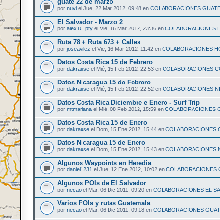
guate 22 de marzo
por
nuvi
el Jue, 22 Mar 2012, 09:48 en
COLABORACIONES GUAT
El Salvador - Marzo 2
por
alex10_pty
el Vie, 16 Mar 2012, 23:36 en
COLABORACIONES E
Ruta 78 + Ruta 673 + Calles
por
joseavilez
el Vie, 16 Mar 2012, 11:42 en
COLABORACIONES H
Datos Costa Rica 15 de Febrero
por
dakrause
el Mié, 15 Feb 2012, 22:53 en
COLABORACIONES CO
Datos Nicaragua 15 de Febrero
por
dakrause
el Mié, 15 Feb 2012, 22:52 en
COLABORACIONES N
Datos Costa Rica Diciembre e Enero - Surf Trip
por
mtmariana
el Mié, 08 Feb 2012, 15:59 en
COLABORACIONES C
Datos Costa Rica 15 de Enero
por
dakrause
el Dom, 15 Ene 2012, 15:44 en
COLABORACIONES C
Datos Nicaragua 15 de Enero
por
dakrause
el Dom, 15 Ene 2012, 15:43 en
COLABORACIONES 
Algunos Waypoints en Heredia
por
daniel1231
el Jue, 12 Ene 2012, 10:02 en
COLABORACIONES C
Algunos POIs de El Salvador
por
necao
el Mar, 06 Dic 2011, 09:20 en
COLABORACIONES EL S
Varios POIs y rutas Guatemala
por
necao
el Mar, 06 Dic 2011, 09:18 en
COLABORACIONES GUA