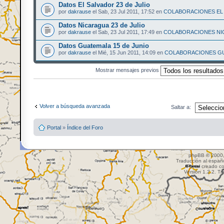
Datos El Salvador 23 de Julio
por
dakrause
el Sab, 23 Jul 2011, 17:52 en
COLABORACIONES EL
Datos Nicaragua 23 de Julio
por
dakrause
el Sab, 23 Jul 2011, 17:49 en
COLABORACIONES N
Datos Guatemala 15 de Junio
por
dakrause
el Mié, 15 Jun 2011, 14:09 en
COLABORACIONES G
Mostrar mensajes previos
Volver a búsqueda avanzada
Saltar a:
Portal
»
Índice del Foro
phpBB © 2000,
Traducción al españ
Portal creado c
Versión 1.2.2. Tr